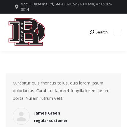
9221 E Baseline Rd, Ste A109 Box 240 Mesa, AZ 85209-
8314
Search
Search:
Curabitur quis rhoncus tellus, quis lorem ipsum
dolorluctus. Curabitur laoreet fringilla lorem ipsum
porta. Nullam rutrum velit.
James Green
regular customer